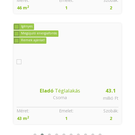
:
Méret:
Emelet:
Szobák:
2
46 m
1
2
Igényes
Megújuló energiaforrás
Remek ajánlat!
Eladó
Téglalakás
43.1
Csorna
t
millió Ft
:
Méret:
Emelet:
Szobák:
2
43 m
1
2