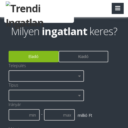
Milyen
ingatlant
keres?
Eladó
Kiadó
Település
Típus
Irányár
-
millió Ft