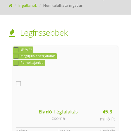
Ingatlanok
Nem található ingatlan
Legfrissebbek
Igényes
Megújuló energiaforrás
Remek ajánlat!
9
Eladó
Téglalakás
45.3
Csorna
t
millió Ft