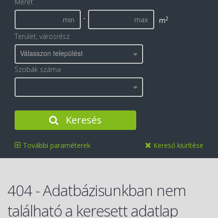
Méret
-
2
m
Terület, városrész
Válasszon települést
Szobák száma
Keresés
További paraméterek
Kereső kiürítése
404 - Adatbázisunkban nem
található a keresett adatlap