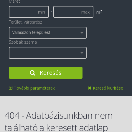
Méret
-
2
m
Terület, városrész
Válasszon települést
Szobák száma
Keresés
További paraméterek
Kereső kiürítése
404 - Adatbázisunkban nem
található a keresett adatlap