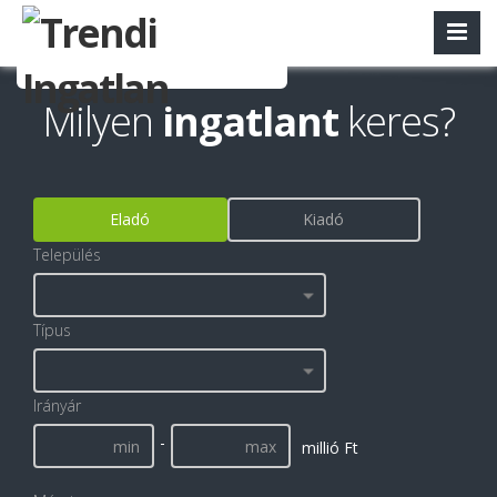
Milyen
ingatlant
keres?
Eladó
Kiadó
Település
Típus
Irányár
-
millió Ft