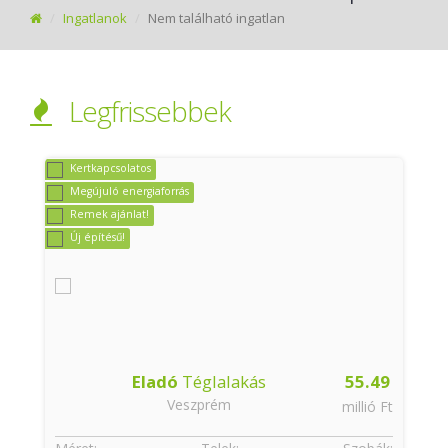
Ingatlanok
Nem található ingatlan
Legfrissebbek
Kertkapcsolatos
Megújuló energiaforrás
Remek ajánlat!
Új építésű!
9
Eladó
Téglalakás
55.49
Veszprém
t
millió Ft