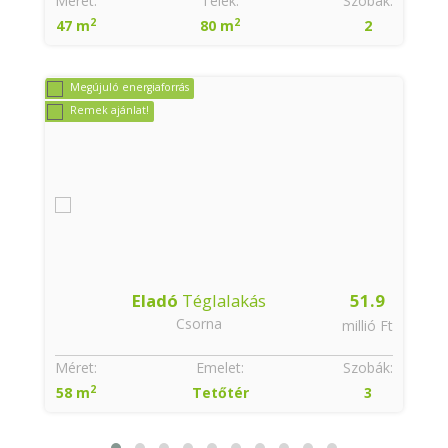
:
Méret:
Telek:
Szobák:
2
2
47 m
80 m
2
Megújuló energiaforrás
Remek ajánlat!
Eladó
Téglalakás
51.9
Csorna
t
millió Ft
:
Méret:
Emelet:
Szobák:
2
58 m
Tetőtér
3