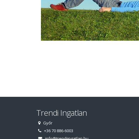
Trendi Ingatlan
Győr
+36 70 886-6003
info@trendiingatlan.hu