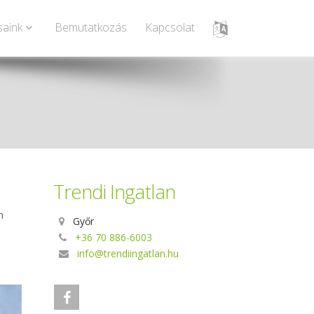
saink
Bemutatkozás
Kapcsolat
Trendi Ingatlan
n
Győr
+36 70 886-6003
info@trendiingatlan.hu