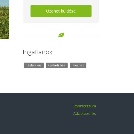
Üzenet küldése
Ingatlanok
Téglalakás
Családi ház
Ikerház
Impresszum
Adatkezelés