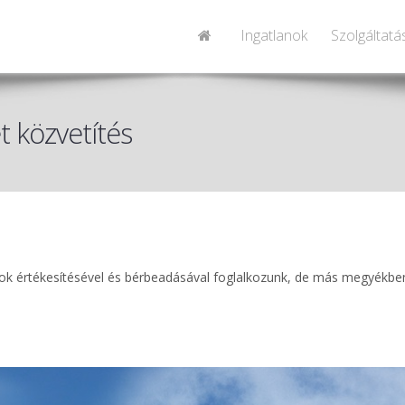
Ingatlanok
Szolgáltatá
t közvetítés
k értékesítésével és bérbeadásával foglalkozunk, de más megyékbe