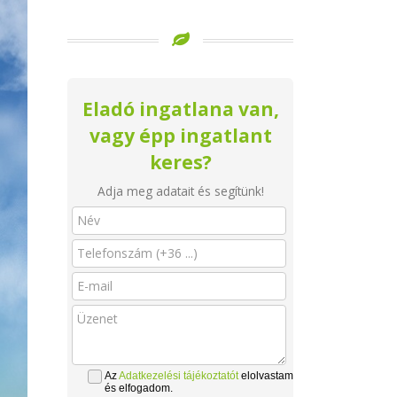
Eladó ingatlana van,
vagy épp ingatlant
keres?
Adja meg adatait és segítünk!
Az
Adatkezelési tájékoztatót
elolvastam
és elfogadom.