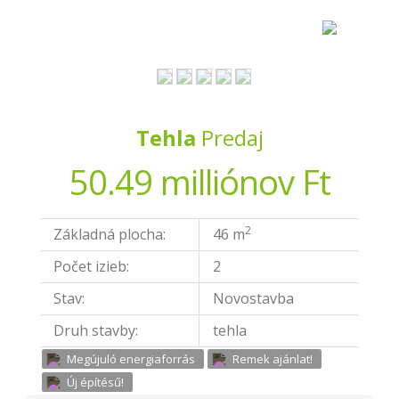
Tehla
Predaj
50.49 milliónov Ft
2
Základná plocha:
46 m
Počet izieb:
2
Stav:
Novostavba
Druh stavby:
tehla
Megújuló energiaforrás
Remek ajánlat!
Új építésű!