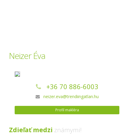
Neizer Éva
+36 70 886-6003
neizer.eva@trendiingatlan.hu
Profil makléra
Zdieľať medzi
známymi!