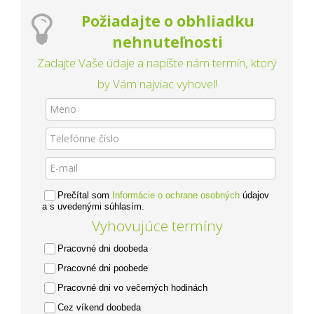
Požiadajte o obhliadku
nehnuteľnosti
Zadajte Vaše údaje a napíšte nám termín, ktorý
by Vám najviac vyhovel!
Prečítal som
Informácie o ochrane osobných
údajov
a s uvedenými súhlasím.
Vyhovujúce termíny
Pracovné dni doobeda
Pracovné dni poobede
Pracovné dni vo večerných hodinách
Cez víkend doobeda