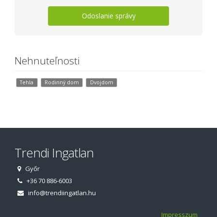
Odoslanie správy
Nehnuteľnosti
Tehla
Rodinný dom
Dvojdom
Trendi Ingatlan
Győr
+36 70 886-6003
info@trendiingatlan.hu
Impresszum