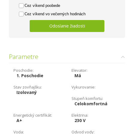
Cez víkend poobede
Cez víkend vo večerných hodinách
Odoslanie žiadosti
Parametre
Poschodie:
Elevator:
1. Poschodie
Má
Stav zovňajšku:
Vykurovanie:
Izolovaný
Stupeň komfortu:
Celokomfortná
Energetický certifikát:
Elektrina:
A+
230 V
Voda:
Odvod vody: