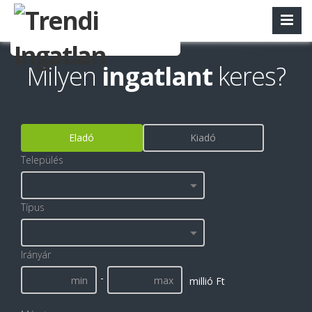
Milyen
ingatlant
keres?
Eladó
Kiadó
Település
Típus
Irányár
-
millió Ft