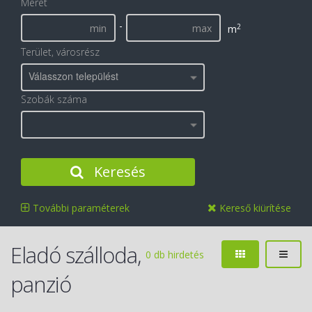
Méret
-
2
m
Terület, városrész
Válasszon települést
Szobák száma
Keresés
További paraméterek
Kereső kiürítése
Eladó szálloda,
0 db hirdetés
panzió