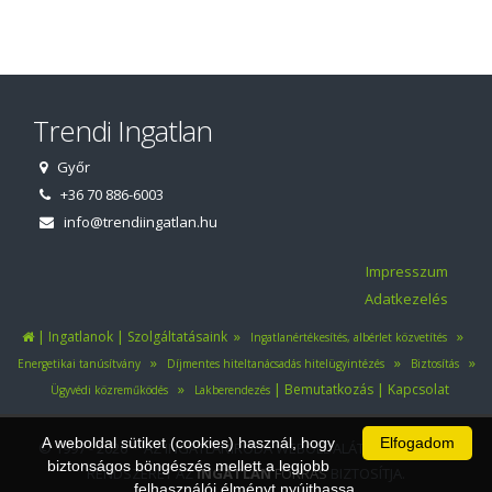
Trendi Ingatlan
Győr
+36 70 886-6003
info@trendiingatlan.hu
Impresszum
Adatkezelés
|
|
»
»
Ingatlanok
Szolgáltatásaink
Ingatlanértékesítés, albérlet közvetítés
»
»
»
Energetikai tanúsítvány
Díjmentes hiteltanácsadás hitelügyintézés
Biztosítás
»
|
|
Bemutatkozás
Kapcsolat
Ügyvédi közreműködés
Lakberendezés
A weboldal sütiket (cookies) használ, hogy
Elfogadom
© 1997 - 2026 AZ INGATLANIRODA WEBOLDALÁT ÉS ÜGYVITELI
biztonságos böngészés mellett a legjobb
RENDSZERÉT AZ
INGATLAN
FORRÁS
BIZTOSÍTJA.
felhasználói élményt nyújthassa.