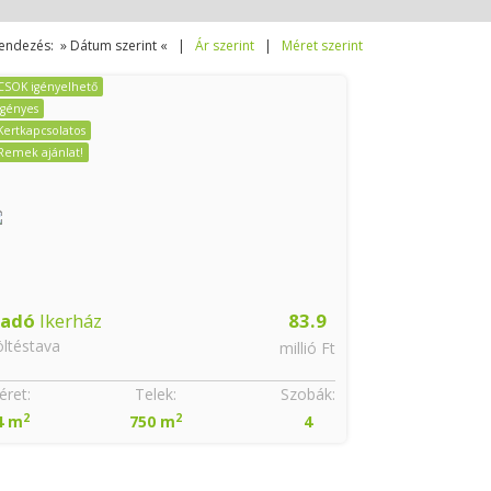
endezés: » Dátum szerint « |
Ár szerint
|
Méret szerint
CSOK igényelhető
Igényes
Kertkapcsolatos
Remek ajánlat!
ladó
Ikerház
83.9
ltéstava
millió Ft
ret:
Telek:
Szobák:
2
2
4 m
750 m
4