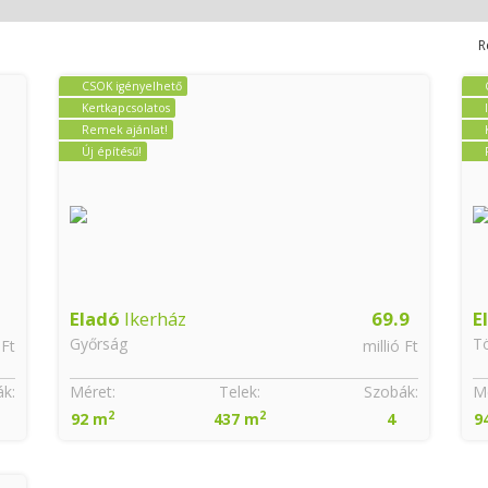
R
CSOK igényelhető
Kertkapcsolatos
Remek ajánlat!
Új építésű!
Eladó
Ikerház
69.9
E
Győrság
Tö
 Ft
millió Ft
k:
Méret:
Telek:
Szobák:
Mé
2
2
92 m
437 m
4
9