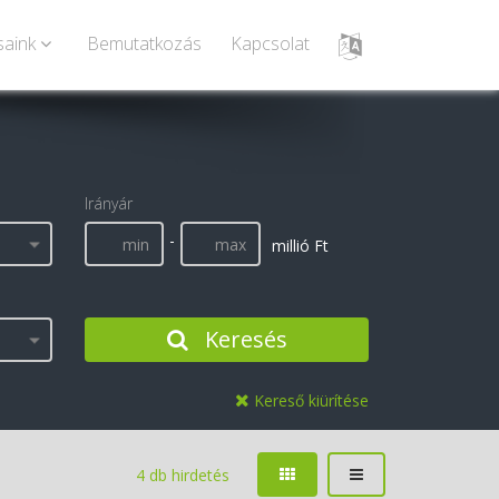
saink
Bemutatkozás
Kapcsolat
Irányár
-
millió Ft
Keresés
Kereső kiürítése
4 db hirdetés