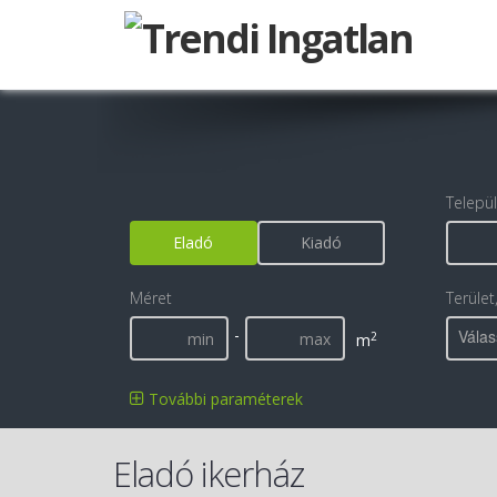
Telepü
Eladó
Kiadó
Méret
Terület
-
Válas
2
m
További paraméterek
Eladó ikerház