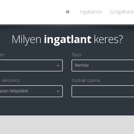
Ingatlanok
Szolgáltatá
Milyen
ingatlant
keres?
lés
Típus
Ikerház
, városrész
Szobák száma
szon települést