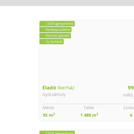
CSOK igényelhető
Kertkapcsolatos
Remek ajánlat!
Új építésű!
Eladó
Ikerház
99
Győrzámoly
millió
Méret:
Telek:
Szobá
2
2
93 m
1 488 m
4
CSOK igényelhető