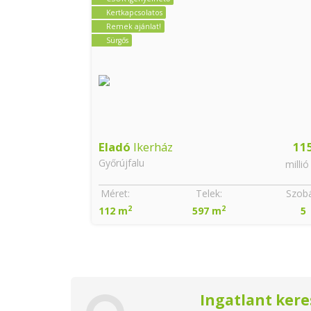
Kertkapcsolatos
Remek ajánlat!
Sürgős
Eladó
Ikerház
11
Győrújfalu
millió
Méret:
Telek:
Szobá
2
2
112 m
597 m
5
Ingatlant kere