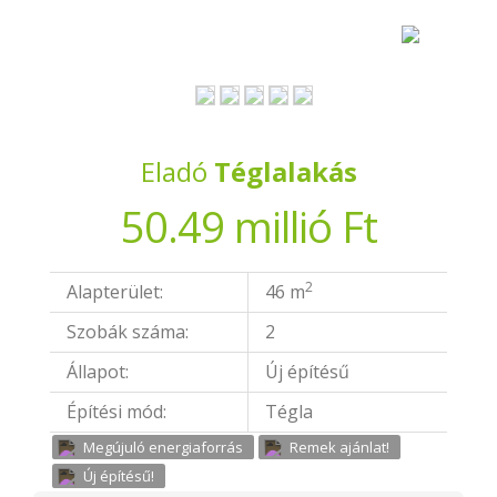
Eladó
Téglalakás
50.49 millió Ft
2
Alapterület:
46 m
Szobák száma:
2
Állapot:
Új építésű
Építési mód:
Tégla
Megújuló energiaforrás
Remek ajánlat!
Új építésű!