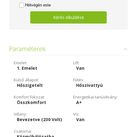
Hétvégén este
Kérés elküldése
Paraméterek
Emelet:
Lift:
1. Emelet
Van
Külső állapot:
Fűtés:
Hőszigetelt
Hőszivattyú
Komfort fokozat:
Energetikai tanúsítvány:
Összkomfort
A+
Villany:
Víz:
Bevezetve (230 Volt)
Van
Csatorna:
Közműhálózatba