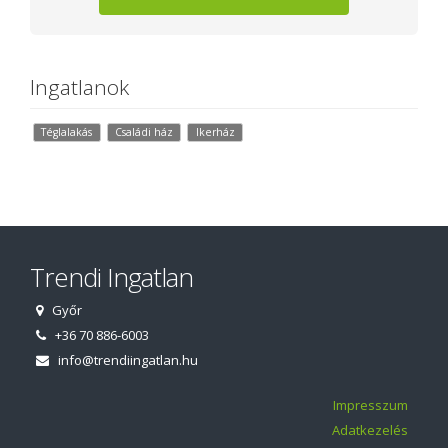
Ingatlanok
Téglalakás
Családi ház
Ikerház
Trendi Ingatlan
Győr
+36 70 886-6003
info@trendiingatlan.hu
Impresszum
Adatkezelés