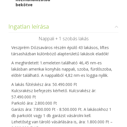
bekötve
Ingatlan leírása
Nappali + 1 szobás lakás
Veszprém Dózsaváros részén épülő 43 lakásos, liftes
társasházban különböző alapterületű lakások eladók!
A meghirdetett 1.emeleten található 46,45 nm-es
lakásban amerikai konyhás nappali, szoba, fürdőszoba,
előtér található. A nappaliból 4,82 nm-es loggia nyílik.
A lakás fűtéskész ára: 50.490.000 Ft
Kulcsrakész befejezés kérhető. Kulcsrakész ár:
57.490.000 Ft
Parkoló ára: 2.800.000 Ft
Garázs ára: 7.800.000 Ft - 8.500.000 Ft. A lakásokhoz 1
db parkolót vagy 1 db garázst vásárolni kell.
Lehetőség van tároló vásárlására is, ára: 1.800.000 Ft –