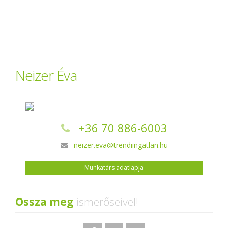
Neizer Éva
+36 70 886-6003
neizer.eva@trendiingatlan.hu
Munkatárs adatlapja
Ossza meg
ismerőseivel!