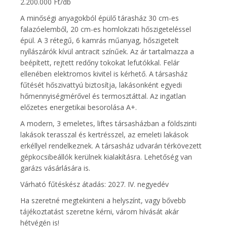
2.200.000 Ft/db
A minőségi anyagokból épülő tárasház 30 cm-es
falazóelemből, 20 cm-es homlokzati hőszigeteléssel
épül. A 3 rétegű, 6 kamrás műanyag, hőszigetelt
nyílászárók kívül antracit színűek. Az ár tartalmazza a
beépített, rejtett redőny tokokat lefutókkal. Felár
ellenében elektromos kivitel is kérhető. A társasház
fűtését hőszivattyú biztosítja, lakásonként egyedi
hőmennyiségmérővel és termosztáttal. Az ingatlan
előzetes energetikai besorolása A+.
A modern, 3 emeletes, liftes társasházban a földszinti
lakások terasszal és kertrésszel, az emeleti lakások
erkéllyel rendelkeznek. A társasház udvarán térkövezett
gépkocsibeállók kerülnek kialakításra. Lehetőség van
garázs vásárlására is.
Várható fűtéskész átadás: 2027. IV. negyedév
Ha szeretné megtekinteni a helyszínt, vagy bővebb
tájékoztatást szeretne kérni, várom hívását akár
hétvégén is!