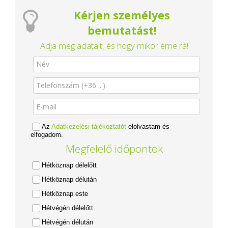
Kérjen személyes
bemutatást!
Adja meg adatait, és hogy mikor érne rá!
Az
Adatkezelési tájékoztatót
elolvastam és
elfogadom.
Megfelelő időpontok
Hétköznap délelőtt
Hétköznap délután
Hétköznap este
Hétvégén délelőtt
Hétvégén délután