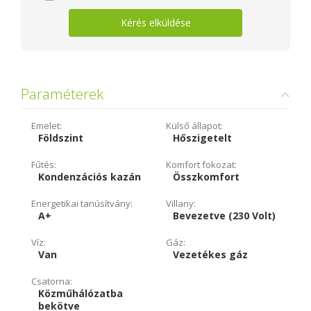
Kérés elküldése
Paraméterek
Emelet:
Külső állapot:
Földszint
Hőszigetelt
Fűtés:
Komfort fokozat:
Kondenzációs kazán
Összkomfort
Energetikai tanúsítvány:
Villany:
A+
Bevezetve (230 Volt)
Víz:
Gáz:
Van
Vezetékes gáz
Csatorna:
Közműhálózatba
bekötve