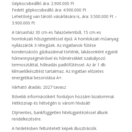
Gépkocsibeállló ára: 2.900.000 Ft
Fedett gépkocsibeálló ára: 4.900.000 Ft
Lehetőség van tároló vásárlására is, ára: 3.500.000 Ft –
3.900.000 Ft
A társasház 30 cm-es falazóelemből, 15 cm-es
homlokzati hőszigeteléssel épül. A homlokzati műanyag
nyílászárók 3 rétegűek. Az ingatlanok fűtése
kondenzációs gázkazánnal történik, lakásonként egyedi
hőmennyiségmérővel és hőmérséklet szabályozó
termosztáttal, hőleadás padlófűtéssel. Az ár 1 db
klímaelőkészítést tartalmaz. Az ingatlan előzetes
energetikai besorolása A+.
Várható átadás: 2027 tavasz
Bővebb információkért forduljon hozzám bizalommal.
Hétköznap és hétvégén is várom hívását!
Díjmentes, bankfüggetlen hitelügyintézéssel állunk
rendelkezésére.
A hirdetésben feltüntetett képek illusztrációk.