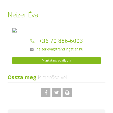
Neizer Éva
+36 70 886-6003
neizer.eva@trendiingatlan.hu
Munkatárs adatlapja
Ossza meg
ismerőseivel!