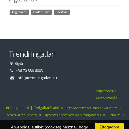
Téglalakás
Családi ház
Ikerház
Trendi Ingatlan
Győr
+36 70 886-6003
info@trendiingatlan.hu
Impresszum
Adatkezelés
|
|
»
»
Ingatlanok
Szolgáltatásaink
Ingatlanértékesítés, albérlet közvetítés
»
»
»
Energetikai tanúsítvány
Díjmentes hiteltanácsadás hitelügyintézés
Biztosítás
»
|
|
Bemutatkozás
Kapcsolat
Ügyvédi közreműködés
Lakberendezés
A weboldal sütiket (cookies) használ, hogy
Elfogadom