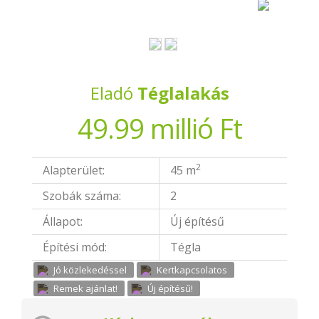
Eladó
Téglalakás
49.99 millió Ft
2
Alapterület:
45 m
Szobák száma:
2
Állapot:
Új építésű
Építési mód:
Tégla
Jó közlekedéssel
Kertkapcsolatos
Remek ajánlat!
Új építésű!