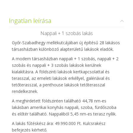
Ingatlan leírása
Nappali + 1 szobás lakás
Győr-Szabadhegy mellékutcájában új építésű 28 lakásos
társasházban különböző alapterületű lakások eladók.
A modern társasházban nappali + 1 szobás, nappali + 2
szobás és nappali + 3 szobás lakások kerülnek
kialakításra. A földszinti lakások kertkapcsolattal és
terasszal, az emeleti lakások erkéllyel, galériával és
tetőterasszal, a penthouse lakások tetőterasszal
rendelkeznek.
A meghirdetett földszinten található 44,78 nm-es
lakásban amerikai konyhás nappali, szoba, fürdőszoba
és előtér található. Nappaliból 5,45 nm-es terasz nyílik.
A lakás fűtéskész ára: 49.990.000 Ft. Kulcsrakész
befejezés kérhető.