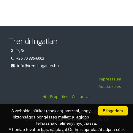
Trendi Ingatlan
Győr
+36 70 886-6003
info@trendiingatlan.hu
Impresszum
Adatkezelés
|
|
Properties
Contact Us
A weboldal sütiket (cookies) használ, hogy
Elfogadom
© 1997 - 2026 AZ INGATLANIRODA WEBOLDALÁT ÉS ÜGYVITELI
biztonságos böngészés mellett a legjobb
RENDSZERÉT AZ
INGATLAN
FORRÁS
BIZTOSÍTJA.
felhasználói élményt nyújthassa.
A honlap további használatával Ön hozzájárulását adja a sütik