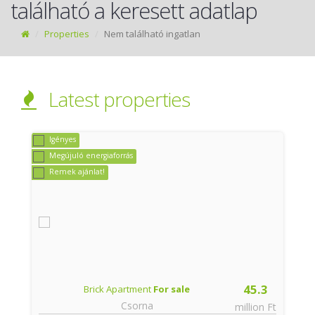
található a keresett adatlap
Properties
Nem található ingatlan
Latest properties
Igényes
Megújuló energiaforrás
Remek ajánlat!
45.3
Brick Apartment
For sale
Csorna
t
million Ft