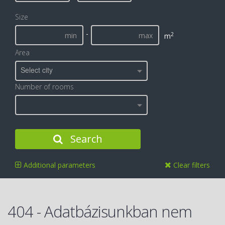
Size
-
2
m
Area
Select city
Number of rooms
Search
Additional parameters
Clear filters
404 - Adatbázisunkban nem