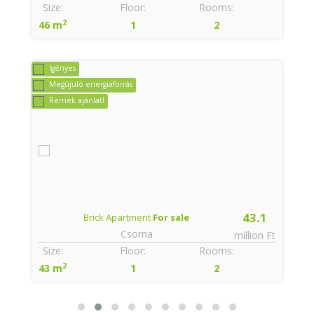
Size:
Floor:
Rooms:
2
46 m
1
2
Igényes
Megújuló energiaforrás
Remek ajánlat!
43.1
Brick Apartment
For sale
Csorna
t
million Ft
Size:
Floor:
Rooms:
2
43 m
1
2