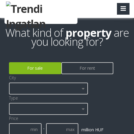
What kind of
property
are
you looking for?
For sale
For rent
City
Type
Price
-
million HUF