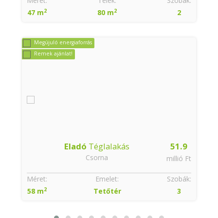
:
Méret:
Telek:
Szobák:
2
2
47 m
80 m
2
Megújuló energiaforrás
Remek ajánlat!
Eladó
Téglalakás
51.9
Csorna
t
millió Ft
:
Méret:
Emelet:
Szobák:
2
58 m
Tetőtér
3