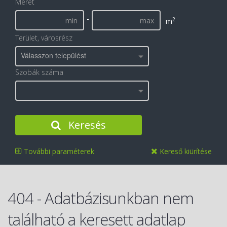
Méret
-
2
m
Terület, városrész
Válasszon települést
Szobák száma
Keresés
További paraméterek
Kereső kiürítése
404 - Adatbázisunkban nem
található a keresett adatlap