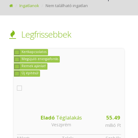
Ingatlanok
Nem található ingatlan
Legfrissebbek
Kertkapcsolatos
Megújuló energiaforrás
Remek ajánlat!
Új építésű!
9
Eladó
Téglalakás
55.49
Veszprém
t
millió Ft