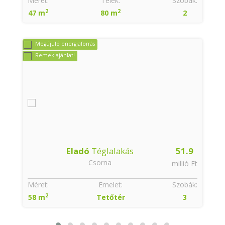
:
Méret:
Telek:
Szobák:
2
2
47 m
80 m
2
Megújuló energiaforrás
Remek ajánlat!
Eladó
Téglalakás
51.9
Csorna
t
millió Ft
:
Méret:
Emelet:
Szobák:
2
58 m
Tetőtér
3