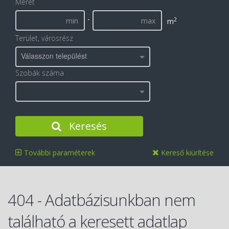
Méret
-
2
m
Terület, városrész
Válasszon települést
Szobák száma
Keresés
További paraméterek
Kereső kiürítése
404 - Adatbázisunkban nem
található a keresett adatlap