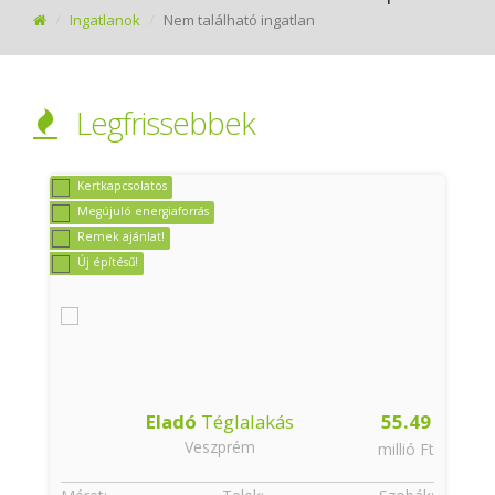
Ingatlanok
Nem található ingatlan
Legfrissebbek
Kertkapcsolatos
Megújuló energiaforrás
Remek ajánlat!
Új építésű!
9
Eladó
Téglalakás
55.49
Veszprém
t
millió Ft