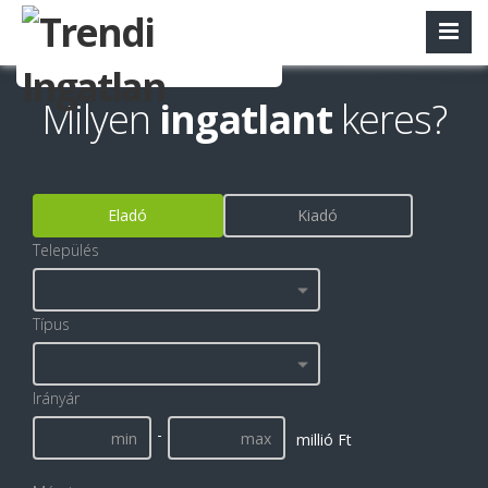
Milyen
ingatlant
keres?
Eladó
Kiadó
Település
Típus
Irányár
-
millió Ft