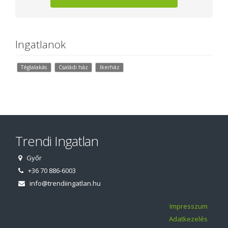
Ingatlanok
Téglalakás
Családi ház
Ikerház
Trendi Ingatlan
Győr
+36 70 886-6003
info@trendiingatlan.hu
Impresszum
Adatkezelés