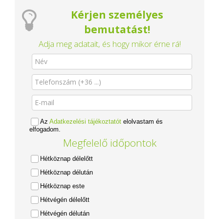
Kérjen személyes
bemutatást!
Adja meg adatait, és hogy mikor érne rá!
Az
Adatkezelési tájékoztatót
elolvastam és
elfogadom.
Megfelelő időpontok
Hétköznap délelőtt
Hétköznap délután
Hétköznap este
Hétvégén délelőtt
Hétvégén délután