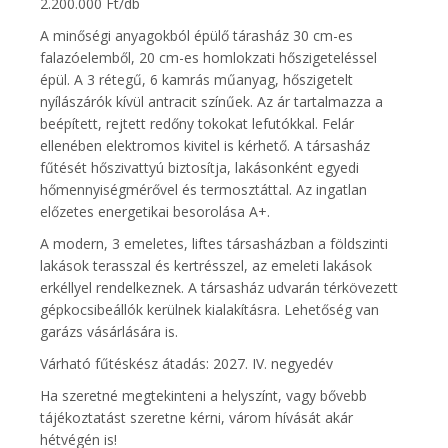
2.200.000 Ft/db
A minőségi anyagokból épülő tárasház 30 cm-es
falazóelemből, 20 cm-es homlokzati hőszigeteléssel
épül. A 3 rétegű, 6 kamrás műanyag, hőszigetelt
nyílászárók kívül antracit színűek. Az ár tartalmazza a
beépített, rejtett redőny tokokat lefutókkal. Felár
ellenében elektromos kivitel is kérhető. A társasház
fűtését hőszivattyú biztosítja, lakásonként egyedi
hőmennyiségmérővel és termosztáttal. Az ingatlan
előzetes energetikai besorolása A+.
A modern, 3 emeletes, liftes társasházban a földszinti
lakások terasszal és kertrésszel, az emeleti lakások
erkéllyel rendelkeznek. A társasház udvarán térkövezett
gépkocsibeállók kerülnek kialakításra. Lehetőség van
garázs vásárlására is.
Várható fűtéskész átadás: 2027. IV. negyedév
Ha szeretné megtekinteni a helyszínt, vagy bővebb
tájékoztatást szeretne kérni, várom hívását akár
hétvégén is!