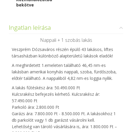
bekötve
Ingatlan leírása
Nappali + 1 szobás lakás
Veszprém Dózsaváros részén épülő 43 lakásos, liftes
társasházban különböző alapterületű lakások eladók!
A meghirdetett 1.emeleten található 46,45 nm-es
lakásban amerikai konyhás nappali, szoba, fürdőszoba,
előtér található. A nappaliból 4,82 nm-es loggia nyílik.
A lakás fűtéskész ára: 50.490.000 Ft
Kulcsrakész befejezés kérhető. Kulcsrakész ár:
57.490.000 Ft
Parkoló ára: 2.800.000 Ft
Garázs ára: 7.800.000 Ft - 8.500.000 Ft. A lakásokhoz 1
db parkolót vagy 1 db garázst vásárolni kell.
Lehetőség van tároló vásárlására is, ára: 1.800.000 Ft –