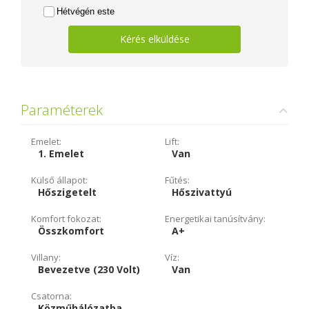
Hétvégén este
Kérés elküldése
Paraméterek
Emelet:
Lift:
1. Emelet
Van
Külső állapot:
Fűtés:
Hőszigetelt
Hőszivattyú
Komfort fokozat:
Energetikai tanúsítvány:
Összkomfort
A+
Villany:
Víz:
Bevezetve (230 Volt)
Van
Csatorna:
Közműhálózatba