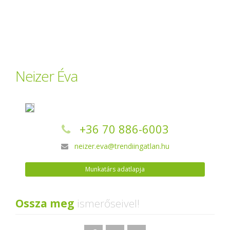
Neizer Éva
+36 70 886-6003
neizer.eva@trendiingatlan.hu
Munkatárs adatlapja
Ossza meg
ismerőseivel!