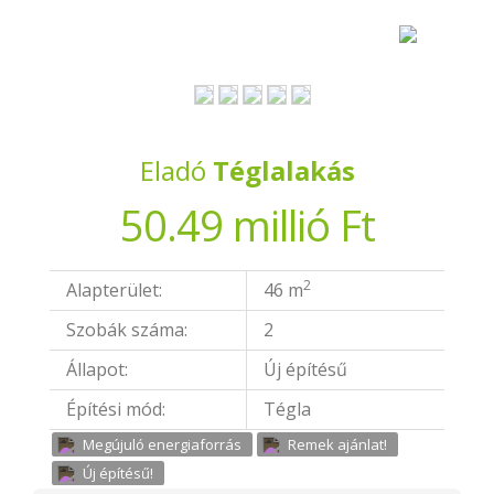
Eladó
Téglalakás
50.49 millió Ft
2
Alapterület:
46 m
Szobák száma:
2
Állapot:
Új építésű
Építési mód:
Tégla
Megújuló energiaforrás
Remek ajánlat!
Új építésű!