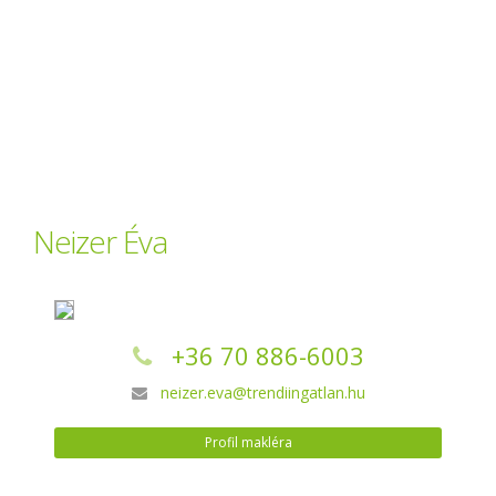
Neizer Éva
+36 70 886-6003
neizer.eva@trendiingatlan.hu
Profil makléra