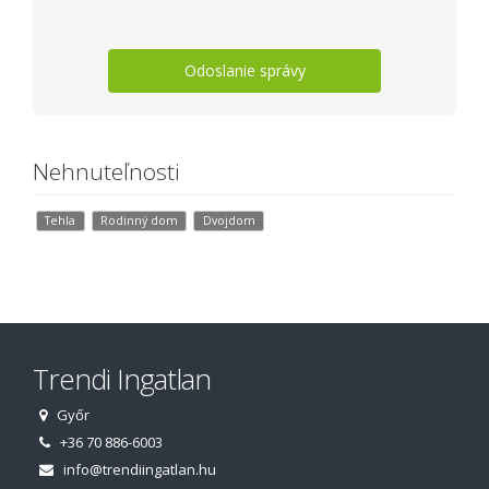
Odoslanie správy
Nehnuteľnosti
Tehla
Rodinný dom
Dvojdom
Trendi Ingatlan
Győr
+36 70 886-6003
info@trendiingatlan.hu