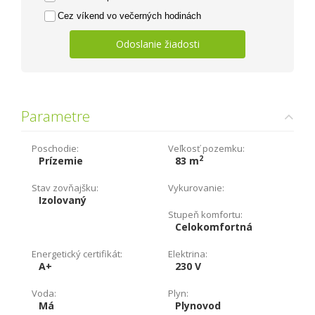
Cez víkend vo večerných hodinách
Odoslanie žiadosti
Parametre
Poschodie:
Veľkosť pozemku:
2
Prízemie
83 m
Stav zovňajšku:
Vykurovanie:
Izolovaný
Stupeň komfortu:
Celokomfortná
Energetický certifikát:
Elektrina:
A+
230 V
Voda:
Plyn:
Má
Plynovod