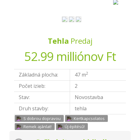
Tehla
Predaj
52.99 milliónov Ft
2
Základná plocha:
47 m
Počet izieb:
2
Stav:
Novostavba
Druh stavby:
tehla
S dobrou dopravou
Kertkapcsolatos
Remek ajánlat!
Új építésű!