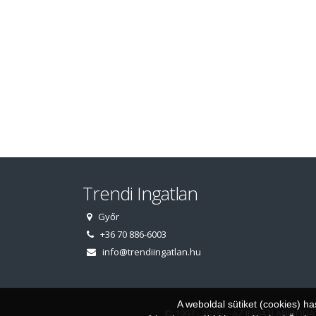
Trendi Ingatlan
Győr
+36 70 886-6003
info@trendiingatlan.hu
A weboldal sütiket (cookies) h
© 1997 - 2026 AZ INGATLANIRODA