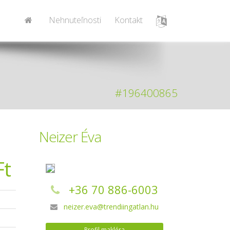
Nehnuteľnosti
Kontakt
#196400865
Neizer Éva
Ft
+36 70 886-6003
neizer.eva@trendiingatlan.hu
Profil makléra