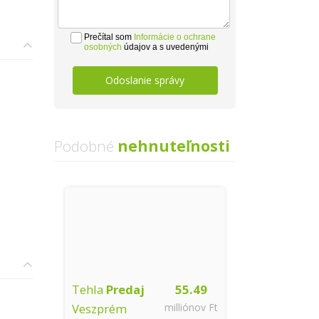
Prečítal som
Informácie o ochrane
osobných
údajov a s uvedenými
súhlasím.
Odoslanie správy
Podobné
nehnuteľnosti
Tehla
Predaj
55.49
Veszprém
milliónov Ft