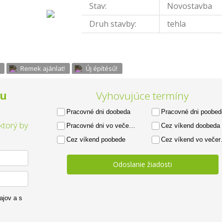
Stav:
Novostavba
Druh stavby:
tehla
Remek ajánlat!
Új építésű!
ku
Vyhovujúce termíny
Pracovné dni doobeda
Pracovné dni poobed
ktorý by
Pracovné dni vo večerných hodinách
Cez víkend doobeda
Cez víkend poobede
Cez víkend vo večerných hodinách
Odoslanie žiadosti
ajov a s