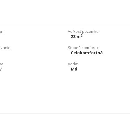
or:
Veľkosť pozemku:
2
28 m
vanie:
Stupeň komfortu:
Celokomfortná
na:
Voda:
V
Má