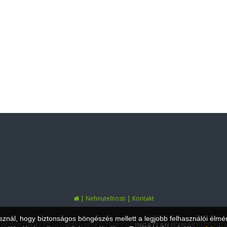
|
|
Nehnuteľnosti
Kontakt
asznál, hogy biztonságos böngészés mellett a legjobb felhasználói élmé
 WEBOLDALÁT ÉS ÜGYVITELI RENDSZERÉT AZ
INGATLAN
FORRÁS
BIZTOSÍTJ