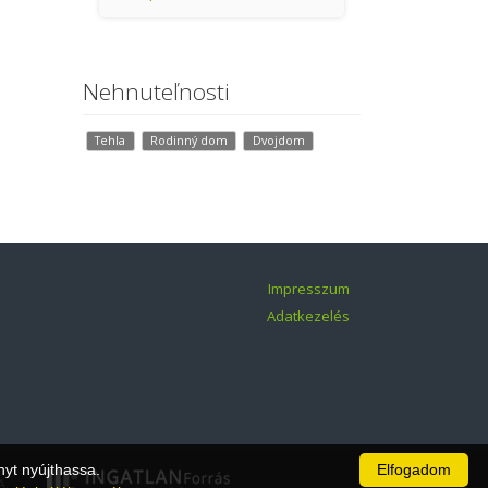
Nehnuteľnosti
Tehla
Rodinný dom
Dvojdom
Impresszum
Adatkezelés
nyt nyújthassa.
Elfogadom
A.