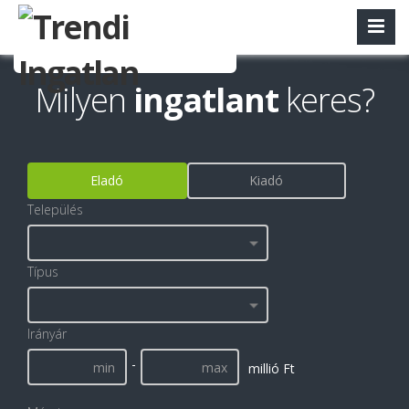
Milyen
ingatlant
keres?
Eladó
Kiadó
Település
Típus
Irányár
-
millió Ft