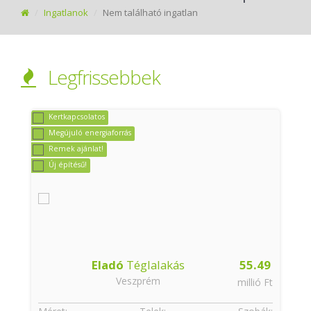
Ingatlanok
Nem található ingatlan
Legfrissebbek
Kertkapcsolatos
Megújuló energiaforrás
Remek ajánlat!
Új építésű!
9
Eladó
Téglalakás
55.49
Veszprém
t
millió Ft