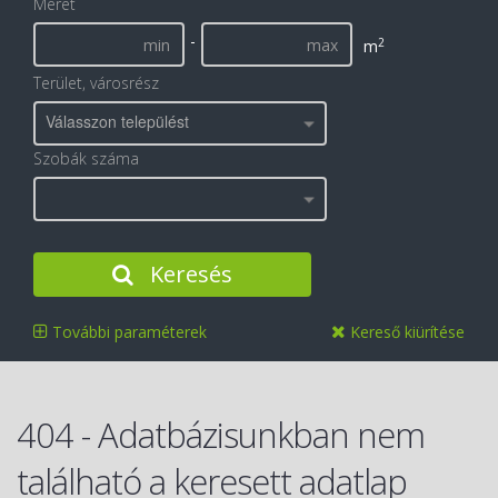
Méret
-
2
m
Terület, városrész
Válasszon települést
Szobák száma
Keresés
További paraméterek
Kereső kiürítése
404 - Adatbázisunkban nem
található a keresett adatlap