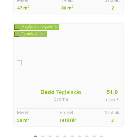
:
Méret:
Telek:
Szobák:
2
2
47 m
80 m
2
Megújuló energiaforrás
Remek ajánlat!
Eladó
Téglalakás
51.9
Csorna
t
millió Ft
:
Méret:
Emelet:
Szobák:
2
58 m
Tetőtér
3