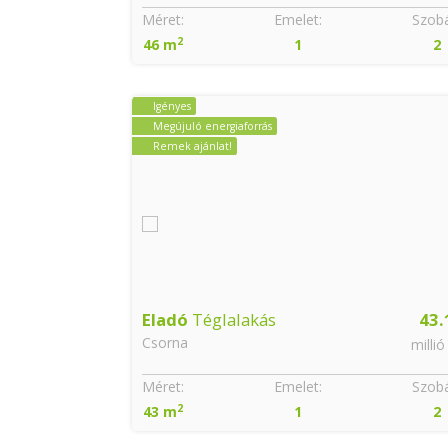
Szobák:
Méret:
Emelet:
Szobá
2
2
46 m
1
2
Igényes
Megújuló energiaforrás
Remek ajánlat!
51.9
Eladó
Téglalakás
43.
Csorna
millió Ft
millió
Szobák:
Méret:
Emelet:
Szobá
2
3
43 m
1
2