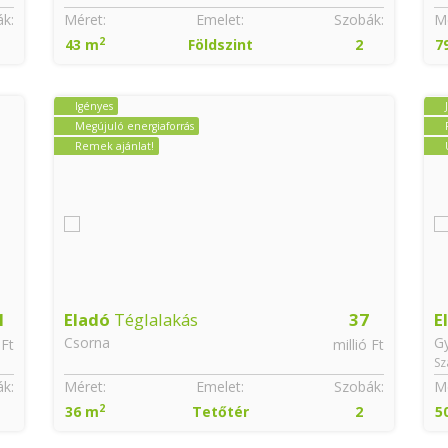
k:
Méret:
Emelet:
Szobák:
Mé
2
43 m
Földszint
2
7
Igényes
Megújuló energiaforrás
Remek ajánlat!
1
Eladó
Téglalakás
37
E
Csorna
G
 Ft
millió Ft
Sz
k:
Méret:
Emelet:
Szobák:
Mé
2
36 m
Tetőtér
2
5