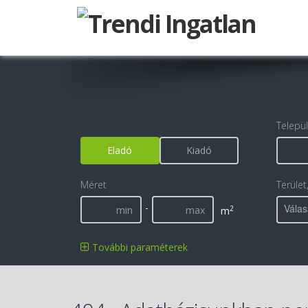
Telepü
Eladó
Kiadó
Méret
Terület
-
Válas
2
m
További paraméterek