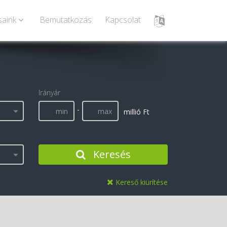
saink
Bemutatkozás
Kapcsolat
Irányár
-
millió Ft
Keresés
Kereső kiürítése