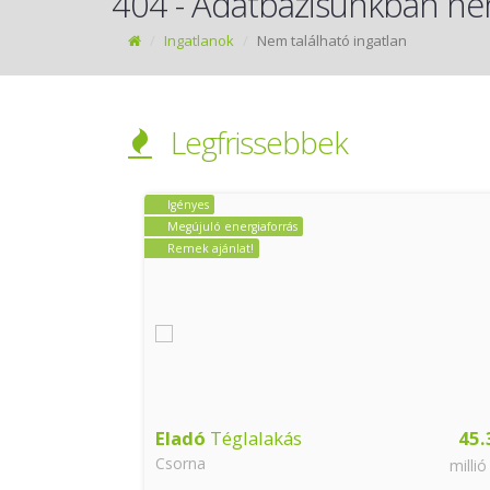
404 - Adatbázisunkban nem
Ingatlanok
Nem található ingatlan
Legfrissebbek
Igényes
Megújuló energiaforrás
Remek ajánlat!
55.49
Eladó
Téglalakás
45.
Csorna
millió Ft
millió