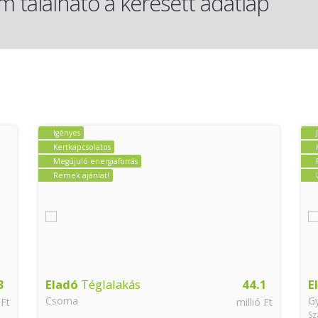
 található a keresett adatlap
Igényes
Kertkapcsolatos
Megújuló energiaforrás
Remek ajánlat!
3
Eladó
Téglalakás
44.1
E
Csorna
G
 Ft
millió Ft
Sz