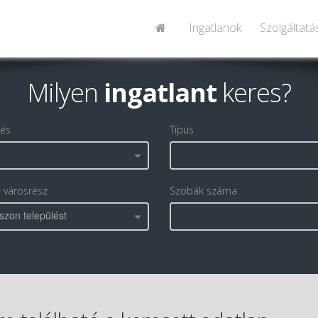
Ingatlanok
Szolgáltatá
Milyen
ingatlant
keres?
lés
Típus
, városrész
Szobák száma
szon települést